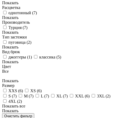
Показать
Расцветка
однотонный (
7
)
Показать
Производитель
Турция (
7
)
Показать
Тип застежки
пуговица (
2
)
Показать
Вид брюк
джоггеры (
1
)
классика (
5
)
Показать
Цвет
Все
Показать
Размер
XXS (
6
)
XS (
6
)
S (
7
)
M (
7
)
L (
7
)
XL (
7
)
XXL (
6
)
3XL (
2
)
4XL (
2
)
Показать все
Показать
Очистить фильтр