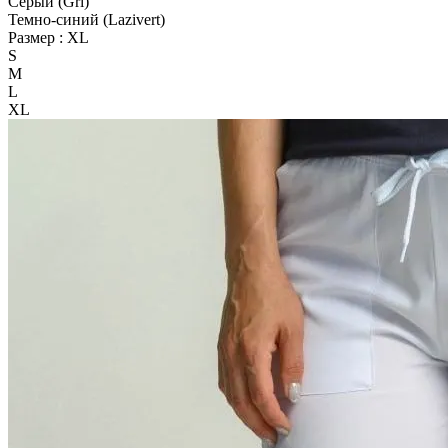
Серый (Gri)
Темно-синий (Lazivert)
Размер :
XL
S
M
L
XL